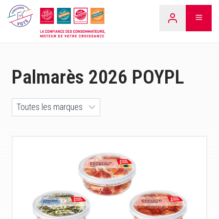
Aller
LEARN
au
contenu
Palmarès 2026 POYPL