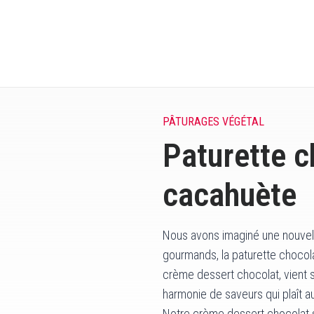
PÂTURAGES VÉGÉTAL
Paturette c
cacahuète
Nous avons imaginé une nouvell
gourmands, la paturette chocol
crème dessert chocolat, vient s
harmonie de saveurs qui plaît au
Notre crème dessert chocolat s