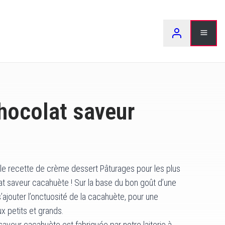
LEAR
hocolat saveur
e recette de crème dessert Pâturages pour les plus
at saveur cacahuète ! Sur la base du bon goût d’une
’ajouter l’onctuosité de la cacahuète, pour une
x petits et grands.
aveur cacahuète est fabriquée par notre laiterie à