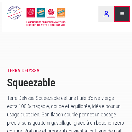
Aller
LEA
au
contenu
TERRA DELYSSA
Squeezable
Terra Delyssa Squeezable est une huile d’olive vierge
extra 100 % traçable, douce et équilibrée, idéale pour un
usage quotidien. Son flacon souple permet un dosage
précis, sans goutte ni gaspillage, grâce à un bouchon zéro
coulure. Pratique et propre, il convient à tout type de plat.